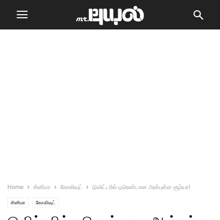
Home
சினிமா
கோலிவுட்
டுவிட்டரில் டிரெண்டான அன்புள்ள சூர்யா!
சினிமா
கோலிவுட்