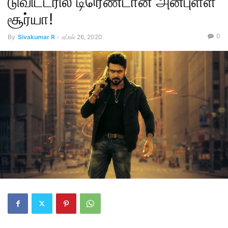
டுவிட்டரில் டிரெண்டான அன்புள்ள
சூர்யா!
0
By
Sivakumar R
-
ஏப்ரல் 26, 2020