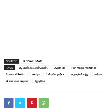
SOURCE
R SIVAKUMAR
TAGS
2டி எண்டர்டெயின்மெண்ட்
Jyothika
Ponmagal Vandhal
Soorarai Pottru
suriya
அன்புள்ள சூர்யா
சூரரைப் போற்று
சூர்யா
பொன்மகள் வந்தாள்
ஜோதிகா