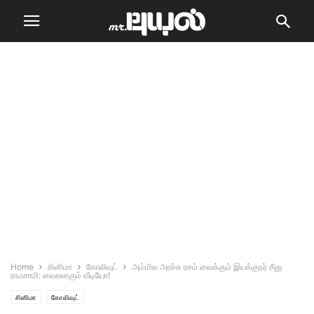
Home
சினிமா
கோலிவுட்
அம்மில அரச்சு ரசம் வைக்கும் இயக்குநர் சீனு
ராமசாமி: வைரலாகும் வீடியோ!
சினிமா
கோலிவுட்