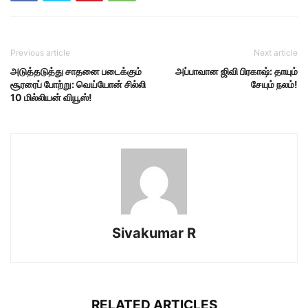
Previous article
Next article
அடுத்தடுத்து சாதனை படைக்கும்
அப்பாவான ஜிவி பிரகாஷ்: தாயும்
சூரரைப் போற்று: வெய்யோன் சில்லி
சேயும் நலம்!
10 மில்லியன் வியூஸ்!
Sivakumar R
RELATED ARTICLES