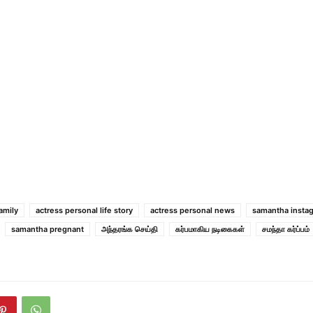
amily
actress personal life story
actress personal news
samantha insta
samantha pregnant
அந்தரங்க செய்தி
கர்பமாகிய நடிகைகள்
சமந்தா கர்ப்பம்