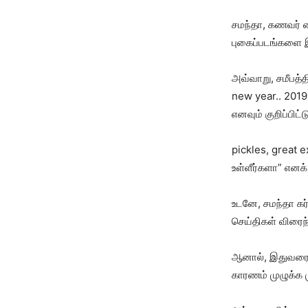
சமந்தா, கணவர் ச
புகைப்படங்களை இன
அவ்வாறு, சமீபத்த
new year.. 2019
எனவும் குறிப்பிட்ட
pickles, great e
உள்ளீர்களா” எனக் 
உடனே, சமந்தா கர்
செய்திகள் விரைந்
ஆனால், இதுவரை சம
காரணம் முழுக்க ம