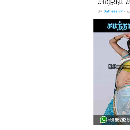
சமந்தா க
By
Satheesh P
-
ஜ