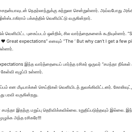
ைதன்யாவுடன் நெதர்லாந்துக்கு சுற்றுலா சென்றுள்ளார். அவ்வபோது அங்க
்ஸ்டாகிராம் பக்கத்தில் வெளியிட்டு வருகின்றார்.
ில் வெளியிட்ட புகைப்படம் ஒன்றில், சில வார்த்தைகளைக் கூறியுள்ளார். “S
 ❤ Great expectations” எனவும் “The ‘ But why can’t I get a few pi
ுள்ளார்.
xpectations இந்த வார்த்தையைப் பார்த்த ரசிகர் ஒருவர் “சமந்தா நீங்கள் 
கேள்வி எழுப்பி உள்ளார்.
ப்பம் என மீடியாக்கள் செய்திகள் வெளியிடத் துவங்கிவிட்டனர். கோலிவுட
து பரவி வருகின்றது.
ந்தா இதற்கு மறுப்பு தெரிவிக்கவில்லை. உறுதிப்படுத்தவும் இல்லை. இந்
ுழுக்க அந்த ரசிகரே!!!