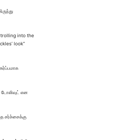
ிருந்து
trolling into the
ckles’ look”
கர்ப்பமாக
், டோலிவுட் என
த சர்ச்சைக்கு