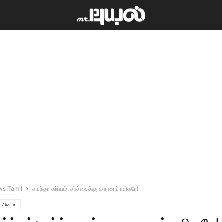
ws Tamil
சமந்தா கர்ப்பம்: சர்ச்சைக்கு காரணம் ரசிகரே!
சினிமா