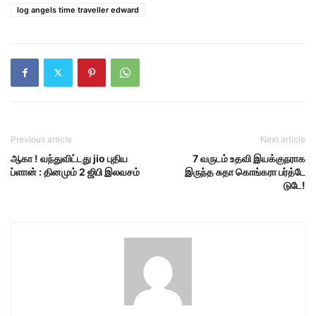
log angels time traveller edward
Previous article
Next article
ஆகா ! வந்துவிட்டது jio புதிய
7 வருடம் உதவி இயக்குநராக
ப்ளான் : தினமும் 2 ஜிபி இலவசம்
இருந்த சுதா கொங்கரா பர்த்டே
டுடே!