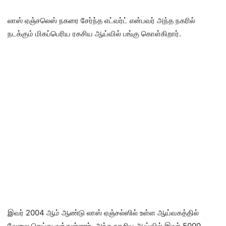
லாஸ் ஏஞ்சலெஸ் நகரை சேர்ந்த எட்வர்ட் என்பவர் அந்த நகரில்
நடக்கும் மிகப்பெரிய ரகசிய ஆய்வில் பங்கு கொள்கிறார்.
இவர் 2004 ஆம் ஆண்டு லாஸ் ஏஞ்சல்ஸில் உள்ள ஆய்வகத்தில்
வேலை செய்து வந்துள்ளார். அந்த ரகசிய ஆய்வில் இவர் 5000