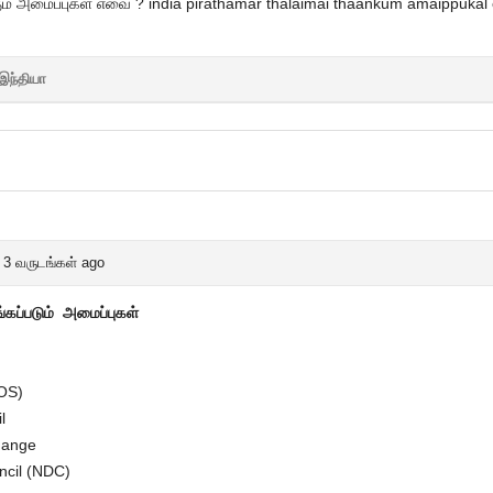
ம் அமைப்புகள் எவை ? india pirathamar thalaimai thaankum amaippukal e
இந்தியா
3 வருடங்கள் ago
்கப்படும் அமைப்புகள்
DOS)
il
hange
ncil (NDC)