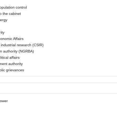
opulation control
o the cabinet
nergy
ity
onomic Affairs
d industrial research (CSIR)
in authority (NGRBA)
tical affairs
ment authority
ublic grievances
nswer