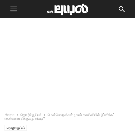
Home
தொழில்நுட்பம்
மென்பொருள்கள் மூலம் கணினியில் டூப்ளிகேட்
பைல்களை நீக்குவது எப்படி?
தொழில்நுட்பம்