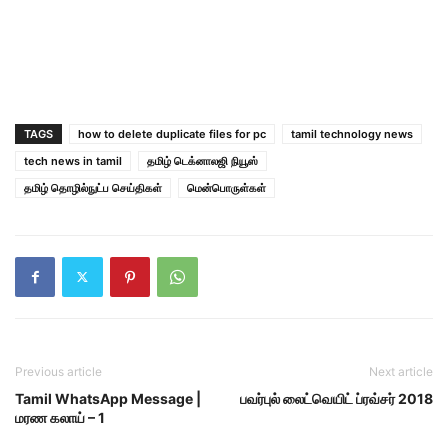
TAGS
how to delete duplicate files for pc
tamil technology news
tech news in tamil
தமிழ் டெக்னாலஜி நியூஸ்
தமிழ் தொழில்நுட்ப செய்திகள்
மென்பொருள்கள்
Previous article
Next article
Tamil WhatsApp Message |
பவர்புல் லைட்வெயிட் ப்ரவ்சர் 2018
மரண கலாய் – 1