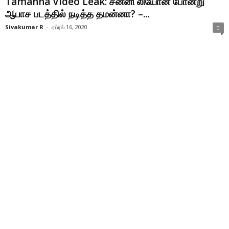
Tamanna Video Leak: சன்னி லியோன் போன்று
ஆபாச படத்தில் நடித்த தமன்னா? –...
Sivakumar R
-
ஏப்ரல் 16, 2020
0