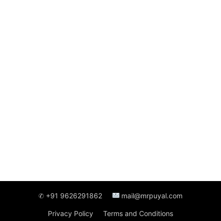
✆ +91 9626291862
mail@mrpuyal.com
Privacy Policy
Terms and Conditions