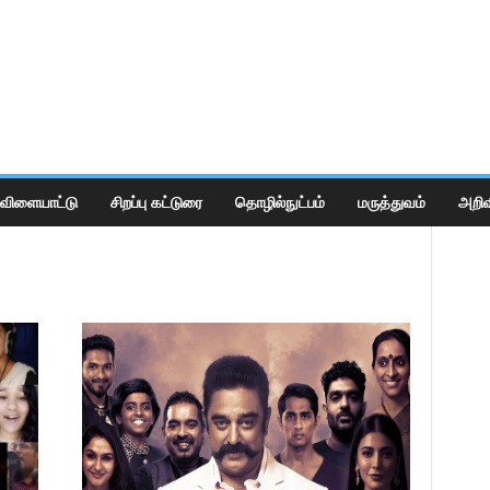
விளையாட்டு
சிறப்பு கட்டுரை
தொழில்நுட்பம்
மருத்துவம்
அறிவ