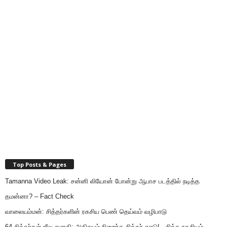
Top Posts & Pages
Tamanna Video Leak: சன்னி லியோன் போன்று ஆபாச படத்தில் நடித்த
தமன்னா? – Fact Check
வாலையம்மன்: சித்தர்களின் ரகசிய பெண் தெய்வம் வழிபாடு
64 சித்தர்கள் ஜீவ சமாதி; அதிசயம் நிறைந்த சித்தர் காடு! - சித்த ரகசியம்