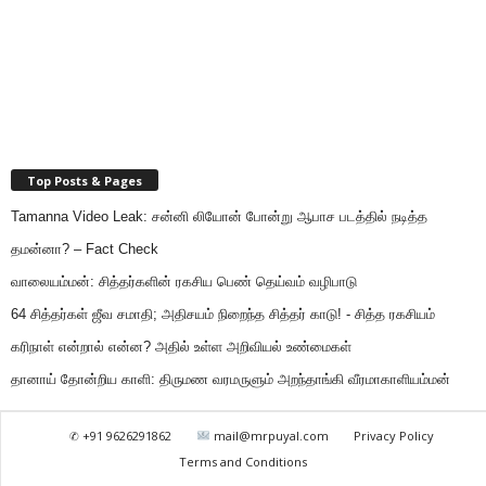
Top Posts & Pages
Tamanna Video Leak: சன்னி லியோன் போன்று ஆபாச படத்தில் நடித்த
தமன்னா? – Fact Check
வாலையம்மன்: சித்தர்களின் ரகசிய பெண் தெய்வம் வழிபாடு
64 சித்தர்கள் ஜீவ சமாதி; அதிசயம் நிறைந்த சித்தர் காடு! - சித்த ரகசியம்
கரிநாள் என்றால் என்ன? அதில் உள்ள அறிவியல் உண்மைகள்
தானாய் தோன்றிய காளி: திருமண வரமருளும் அறந்தாங்கி வீரமாகாளியம்மன்
✆ +91 9626291862
mail@mrpuyal.com
Privacy Policy
Terms and Conditions