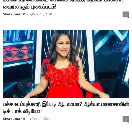
வைரலாகும் புகைப்படம்!
Sivakumar R
-
ஜூலை 15, 2020
0
பச்ச உடம்புக்காரி இப்படி ஆடலாமா? ஆல்யா மானசாவின்
டிக் டாக் வீடியோ!
Sivakumar R
-
ஏப்ரல் 11, 2020
0