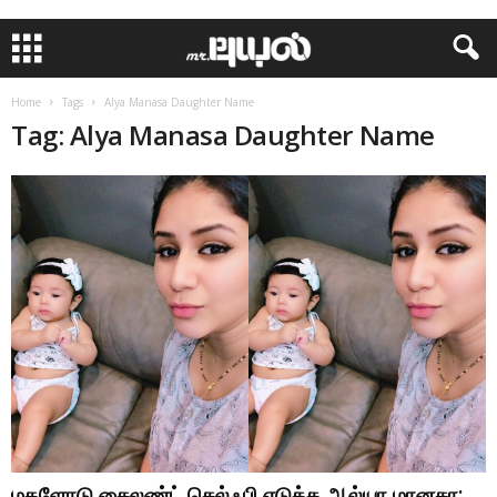
Home
Tags
Alya Manasa Daughter Name
Tag: Alya Manasa Daughter Name
மகளோடு சைலண்ட் செல்ஃபி எடுத்த ஆல்யா மானசா: