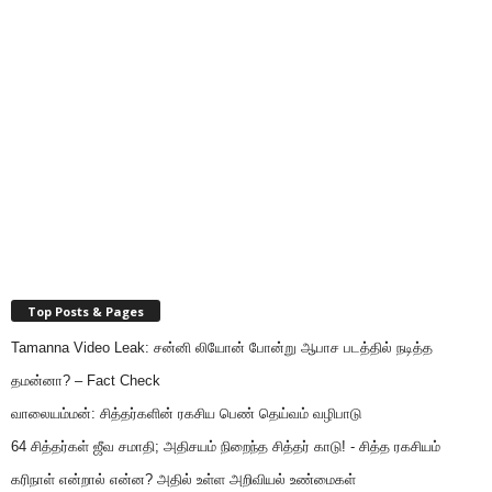
Top Posts & Pages
Tamanna Video Leak: சன்னி லியோன் போன்று ஆபாச படத்தில் நடித்த
தமன்னா? – Fact Check
வாலையம்மன்: சித்தர்களின் ரகசிய பெண் தெய்வம் வழிபாடு
64 சித்தர்கள் ஜீவ சமாதி; அதிசயம் நிறைந்த சித்தர் காடு! - சித்த ரகசியம்
கரிநாள் என்றால் என்ன? அதில் உள்ள அறிவியல் உண்மைகள்