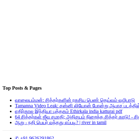
Top Posts & Pages
வாலையம்மன்: சித்தர்களின் ரகசிய பெண் தெய்வம் வழிபாடு
Tamanna Video Leak: சன்னி லியோன் போன்று ஆபாச படத்தில்
எதிர்கால இந்தியா புத்தகம் Ethirkala india katturai pdf
64 சித்தர்கள் ஜீவ சமாதி; அதிசயம் நிறைந்த சித்தர் காடு! - ச
ஆறு - நதி பெயர் வந்தது எப்படி? | river in tamil
✆ +91 9626291862