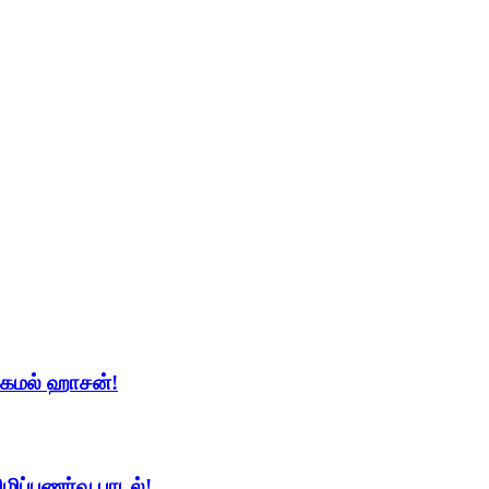
ட கமல் ஹாசன்!
ப்புணர்வு பாடல்!