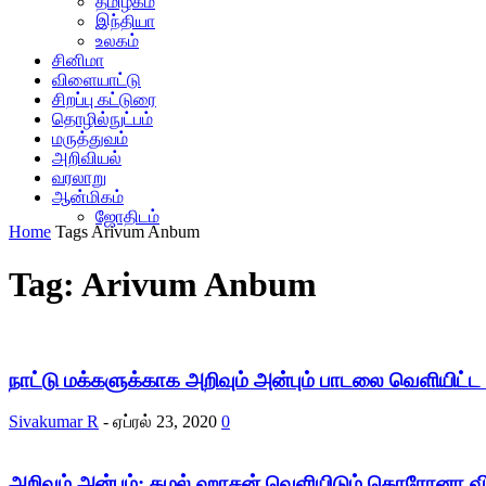
தமிழகம்
இந்தியா
உலகம்
சினிமா
விளையாட்டு
சிறப்பு கட்டுரை
தொழில்நுட்பம்
மருத்துவம்
அறிவியல்
வரலாறு
ஆன்மிகம்
ஜோதிடம்
Home
Tags
Arivum Anbum
Tag: Arivum Anbum
நாட்டு மக்களுக்காக அறிவும் அன்பும் பாடலை வெளியிட்
Sivakumar R
-
ஏப்ரல் 23, 2020
0
அறிவும் அன்பும்: கமல் ஹாசன் வெளியிடும் கொரோனா விழி