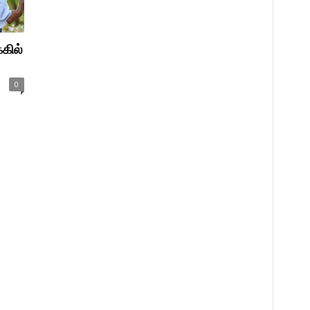
்கில்
0