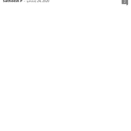
Satheesh P
-
டிசம்பர் 24, 2020
2