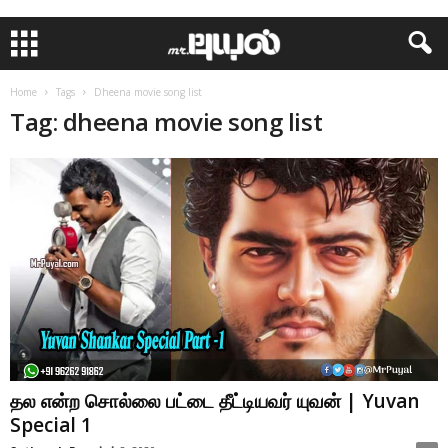
Home
Tags
Dheena movie song list
Tag: dheena movie song list
தல என்ற சொல்லை பட்டை தீட்டியவர் யுவன் | Yuvan
Special 1