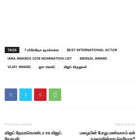
TAGS
7 சர்வேதேச நடிகர்களை
BEST INTERNATIONAL ACTOR
IARA AWARDS 2018 NOMINATION LIST​
MERSAL AWARD
VIJAY AWARD
ஐரா அவார்ட்
விஜய் விருதுகள்
Previous article
Next article
விஜய் தேவரகொண்டா vs விஜய்
மழையின் போது மண்வாசம் ஏன்
சேதுபதி
உருவாகின்றது தெரியுமா?