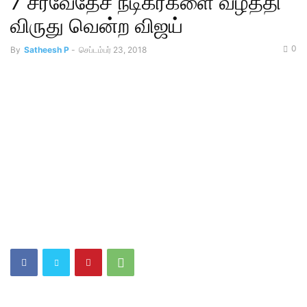
7 சர்வேதேச நடிகர்களை வீழ்த்தி
விருது வென்ற விஜய்
0
By
Satheesh P
-
செப்டம்பர் 23, 2018