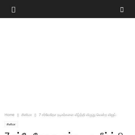
Home
சினிமா
7 சர்வேதேச நடிகர்களை வீழ்த்தி விருது வென்ற விஜய்
சினிமா