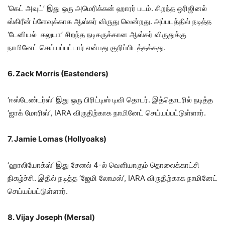
‘கெட் அவுட்’ இது ஒரு அமெரிக்கன் ஹாரர் படம். சிறந்த ஒரிஜினல்
ஸ்கிரீன் ப்ளேவுக்காக ஆஸ்கர் விருது வென்றது. அப்படத்தில் நடித்த
‘டேனியல் கலுயா’ சிறந்த நடிகருக்கான ஆஸ்கர் விருதுக்கு
நாமினேட் செய்யப்பட்டார் என்பது குறிப்பிடத்தக்கது.
6. Zack Morris (Eastenders)
‘ஈஸ்டேண்டர்ஸ்’ இது ஒரு பிரிட்டிஸ் டிவி தொடர். இத்தொடரில் நடித்த
‘ஜாக் மோரிஸ்’, IARA விருதிற்காக நாமினேட் செய்யப்பட்டுள்ளார்.
7. Jamie Lomas (Hollyoaks)
‘ஹாலியோக்ஸ்’ இது சேனல் 4-ல் வெளியாகும் தொலைக்காட்சி
நிகழ்ச்சி. இதில் நடித்த ‘ஜேமி லோமஸ்’, IARA விருதிற்காக நாமினேட்
செய்யப்பட்டுள்ளார்.
8. Vijay Joseph (Mersal)