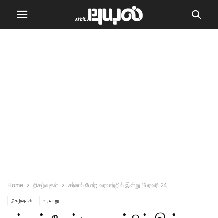
Home
நிகழ்வுகள்
கர்னல் போர்; வரலாற்றில் இன்று பிப்ரவரி 24
நிகழ்வுகள்
வரலாறு