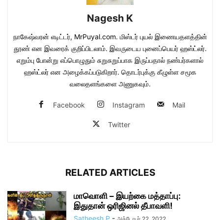
Nagesh K
நாகேஷ்வரன் எடிட்டர், MrPuyal.com. மிஸ்டர் புயல் இணையதளத்தின்
தூண் என இவரைக் குறிப்பிடலாம். இவருடைய புனைப்பெயர் ஹஸ்ட்லர்.
எறும்பு போன்று எப்பொழுதும் சுறுசுறுப்பாக இருப்பதால் நண்பர்களால்
ஹஸ்ட்லர் என அழைக்கப்படுகிறார். தொடர்புக்கு கீழுள்ள சமூக
வலைதளங்களை அணுகவும்.
Facebook
Instagram
Mail
Twitter
RELATED ARTICLES
மாவொளி – இயற்கை மத்தாப்பு:
இதுதான் ஒரிஜினல் தீபாவளி!
Satheesh P
-
அக்டோபர் 22, 2022