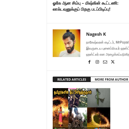
ஓகே ஆன சிம்பு – மிஷ்கின் கூட்டணி:
லாக்டவுனுக்குப் பிறகு படப்பிடிப்பு!
Nagesh K
நாகேஷ்வரன் எடிட்டர், MrPuya
இவருடைய புனைப்பெயர் ஹஸ்ட்லர்
ஹஸ்ட்லர் என அழைக்கப்படுகி
RELATED ARTICLES
MORE FROM AUTHOR