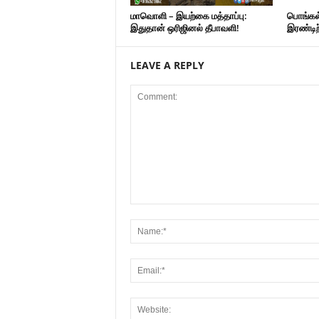
மாவொளி – இயற்கை மத்தாப்பு:
பொங்கல்
இதுதான் ஒரிஜினல் தீபாவளி!
இரண்டிற
LEAVE A REPLY