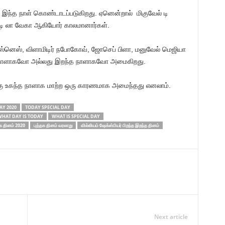
இந்த நாள் கொண்டாடப்படுகிறது. ஏனென்றால் மிகுவேல் டி
ா டி லா வேகா ஆகியோர் காலமானார்கள்.
ஸ்னெஸ், விளாமிடிர் நபோகோவ், ஜோசெப் பிளா, மனுவேல் மெஜியா
த நாளாகவோ அல்லது இறந்த நாளாகவோ அமைகிறது.
கு உகந்த நாளாக மாற்ற ஒரு காரணமாக அமைந்தது எனலாம்.
AY 2020
TODAY SPECIAL DAY
HAT DAY IS TODAY
WHAT IS SPECIAL DAY
தக தினம் 2020
புத்தக தினம் வரலாறு
வில்லியம் ஷேக்ஸ்பியர் பிறந்த இறந்த தினம்
Next article