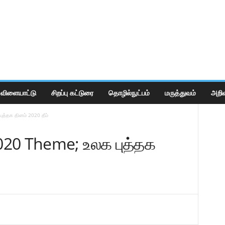
விளையாட்டு
சிறப்பு கட்டுரை
தொழில்நுட்பம்
மருத்துவம்
அறிவ
த்தக தினம் 2020 தீம்
20 Theme; உலக புத்தக