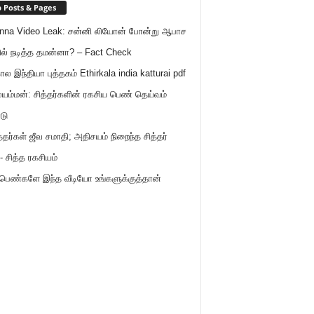
 Posts & Pages
nna Video Leak: சன்னி லியோன் போன்று ஆபாச
ில் நடித்த தமன்னா? – Fact Check
ால இந்தியா புத்தகம் Ethirkala india katturai pdf
ம்மன்: சித்தர்களின் ரகசிய பெண் தெய்வம்
டு
த்தர்கள் ஜீவ சமாதி; அதிசயம் நிறைந்த சித்தர்
- சித்த ரகசியம்
 பெண்களே இந்த வீடியோ உங்களுக்குத்தான்