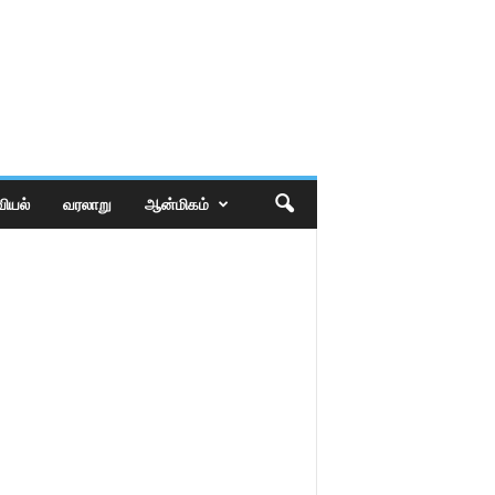
ியல்
வரலாறு
ஆன்மிகம்