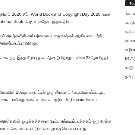
Top
Tama
ினம் 2020 தீம், World Book and Copyright Day 2020. உலக
rnational Book Day, சர்வதேச புத்தக தினம்.
படத்த
எதிர்க
மற்றும் அவர்களின் காப்புரிமையை பாதுகாத்தல் ஆகியவை பற்றி
வாலைய
 கொண்டாடப்பாடுகிறது.
வழிபா
ைத்த இந்த சிறப்பு நாள் ஆண்டு தோறும் ஏப்ரல் 23ஆம் தேதி
64 சி
காடு! 
தமிழ்
ோவின் 28வது மாநாட்டில் ஒரு தீர்மானம் நிறைவேற்றப்பட்டது.
 உள்ள பல்வேறு கலாச்சாரங்கள் பற்றிய விழிப்புணர்வினைப்
மனிதர்களின் ஒழுக்கத்தினை மேம்படுத்தவும், புத்தகம் ஒரு சிறந்த
னமாக கொண்டாடப்படும்” என முடிவு செய்யப்பட்டது.