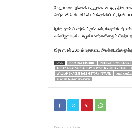
மேலும் உலக இலக்கியத்துக்கான ஒரு தினமாக 
செர்வண்டேஸ், வில்லியம் ஷேக்ஸ்பியர், இன்க
இதே நாள் மொரிஸ் ட்ருவோன், ஹோல்டோர் லக்
வலேஜோ ஆகிய எழுத்தாளர்களினதும் பிறந்
இது ஏப்ரல் 23ஆம் தேதியை இலக்கியங்களுக்
TAGS
BOOK DAY HISTORY
INTERNATIONAL BOOK D
TODAY WHAT SPECIAL DAY IN WORLD – INDIA – TAMI
W
WILLIAM SHAKESPEARE HISTORY IN TAMIL
சர்வதேச புத்
வில்லியம் ஷேக்ஸ்பியர் வரலாறு
Previous article