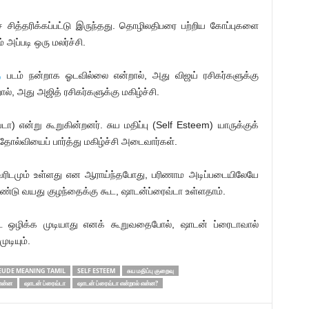
் சித்தரிக்கப்பட்டு இருந்தது. தொழிலதிபரை பற்றிய கோப்புகளை
 அப்படி ஒரு மலர்ச்சி.
்
படம் நன்றாக ஓடவில்லை என்றால், அது விஜய் ரசிகர்களுக்கு
், அது அஜித் ரசிகர்களுக்கு மகிழ்ச்சி.
ா) என்று கூறுகின்றனர். சுய மதிப்பு (Self Esteem) யாருக்குக்
ல்வியைப் பார்த்து மகிழ்ச்சி அடைவார்கள்.
டமும் உள்ளது என ஆராய்ந்தபோது, பரிணாம அடிப்படையிலேயே
ண்டு வயது குழந்தைக்கு கூட, ஷாடன்ப்ரைவ்டா உள்ளதாம்.
ுட்டை ஒழிக்க முடியாது எனக் கூறுவதைபோல், ஷாடன் ப்ரைடாவால்
ுடியும்.
UDE MEANING TAMIL
SELF ESTEEM
சுய மதிப்பு குறைவு
என்ன
ஷாடன் ப்ரைவ்டா
ஷாடன் ப்ரைவ்டா என்றால் என்ன?