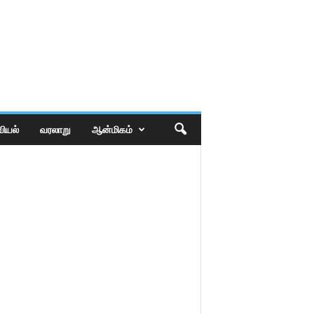
ியல்
வரலாறு
ஆன்மிகம்