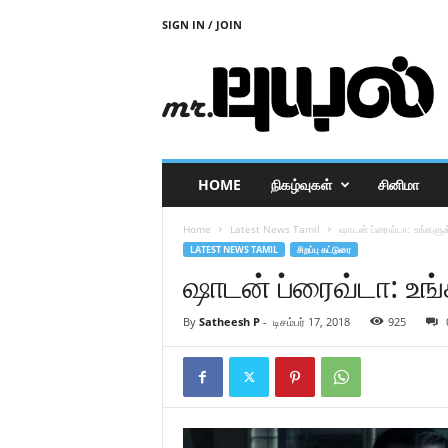
SIGN IN / JOIN
M
r
P
u
y
a
l
HOME
நிகழ்வுகள்
சினிமா
Home
Latest News Tamil
ஷாடன் ப்ரைவ்டா: உங்களுக
LATEST NEWS TAMIL
சிறப்பு கட்டுரை
ஷாடன் ப்ரைவ்டா: உங
By
Satheesh P
-
டிசம்பர் 17, 2018
925