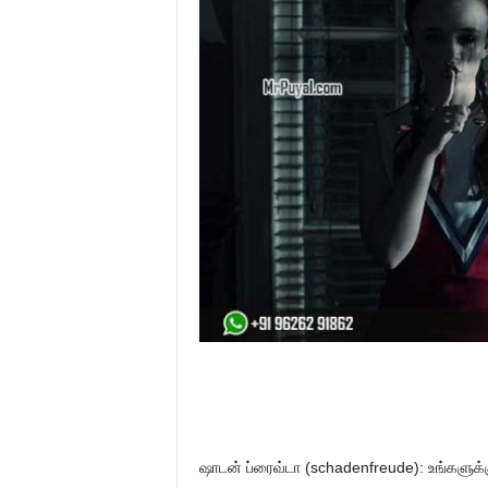
ஷாடன் ப்ரைவ்டா (schadenfreude): உங்களுக்க