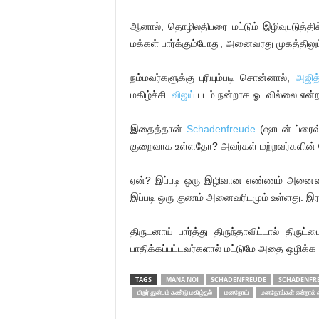
ஆனால், தொழிலதிபரை மட்டும் இழிவுபடுத்திச
மக்கள் பார்க்கும்போது, அனைவரது முகத்திலும்
நம்மவர்களுக்கு புரியும்படி சொன்னால்,
அஜித
மகிழ்ச்சி.
விஜய்
படம் நன்றாக ஓடவில்லை என்றால
இதைத்தான்
Schadenfreude
(ஷாடன் ப்ரைவ்ட
குறைவாக உள்ளதோ? அவர்கள் மற்றவர்களின் தோ
ஏன்? இப்படி ஒரு இழிவான எண்ணம் அனைவரி
இப்படி ஒரு குணம் அனைவரிடமும் உள்ளது. இர
திருடனாய் பார்த்து திருந்தாவிட்டால் திர
பாதிக்கப்பட்டவர்களால் மட்டுமே அதை ஒழிக்க ம
TAGS
MANA NOI
SCHADENFREUDE
SCHADENFRE
பிறர் துன்பம் கண்டு மகிழ்தல்
மனநோய்
மனநோய்கள் என்றால் 