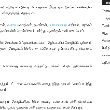
Top
ண்டு சந்தோசப்படுவது. பொதுவாக இந்த ஒரு நிகழ்வு, எல்லோரின்
Tama
ு உங்களுக்குத் தெரியுமா?
படத்த
்கள்,
அரசியல்
வாதிகள், நடிகர்கள்,
விளையாட்டு
வீரர்கள், அக்கம்
Tamil
்காதவர்களின் தோல்வியைப் பார்த்து ஆனந்தக் களிப்படைவோம்.
ஆறு - 
Vaisa
ையில் சொன்னால் ‘ஷாடன்ப்ரைவ்டா’. ஜெர்மானிய மொழியில் ஒற்றைச்
இன்ற
்மன் மொழியில் இச்சொல், நம்பிக்கைத் துரோகத்திற்கு நிகராகக்
வாலைய
வழிபா
ாமை கொள்வது என்பதை அந்நாட்டு மக்கள், பெரிய துரோகமாகக்
மற்றும் மட்டமான செயல்களில் ஒன்று இந்த ஷாடன் ப்ரைவ்டா. இது
லாம்.
றும் தொழிலதிபர். இந்த நான்கு நபர்களைப் பற்றி விளக்கிய
ல் முதல் மூவரைப் பற்றி நல்ல கருத்துக்கள் இடம் பெற்றது.