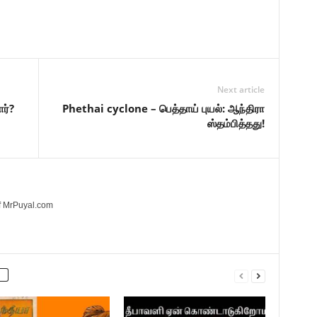
Next article
ார்?
Phethai cyclone – பெத்தாய் புயல்: ஆந்திரா
ஸ்தம்பித்தது!
of MrPuyal.com