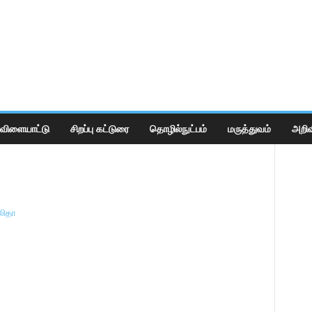
விளையாட்டு
சிறப்பு கட்டுரை
தொழில்நுட்பம்
மருத்துவம்
அறிவ