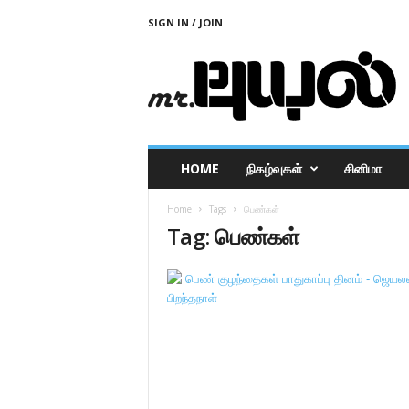
SIGN IN / JOIN
M
r
P
u
y
a
l
HOME
நிகழ்வுகள்
சினிமா
Home
Tags
பெண்கள்
Tag: பெண்கள்