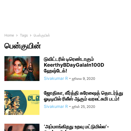
Home
Tags
பென்குயின்
பென்குயின்
டுவிட்டரில் டிரெண்டாகும்
KeerthyBDayGalaIn100D
ஹேஷ்டேக்!
Sivakumar R
-
ஜூலை 9, 2020
ஜோதிகா, கீர்த்தி சுரேஷைத் தொடர்ந்து
ஓடிடியில் ரிலீஸ் ஆகும் வரலட்சுமி படம்!
Sivakumar R
-
ஜூன் 25, 2020
‘அம்மாங்கிறது உறவு மட்டுமில்ல’-