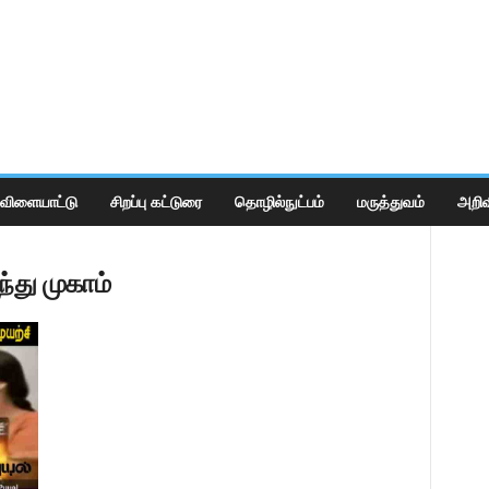
விளையாட்டு
சிறப்பு கட்டுரை
தொழில்நுட்பம்
மருத்துவம்
அறிவ
்து முகாம்