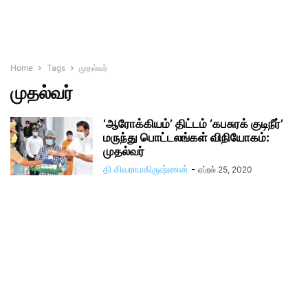
Home
Tags
முதல்வர்
முதல்வர்
‘ஆரோக்கியம்’ திட்டம் ‘கபசுரக் குடிநீர்’
மருந்து பொட்டலங்கள் விநியோகம்:
முதல்வர்
தி சிவராமகிருஷ்ணன்
-
ஏப்ரல் 25, 2020