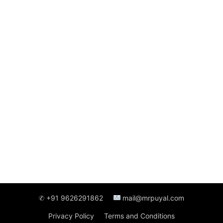
✆ +91 9626291862
mail@mrpuyal.com
Privacy Policy
Terms and Conditions