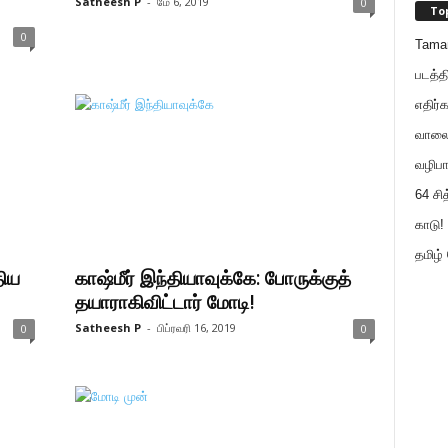
Satheesh P
-
மே 6, 2019
0
To
0
Tama
படத்த
எதிர்க
வாலைய
வழிபா
64 சி
காடு! 
தமிழ்
திய
காஷ்மீர் இந்தியாவுக்கே: போருக்குத்
தயாராகிவிட்டார் மோடி!
Satheesh P
-
பிப்ரவரி 16, 2019
0
0