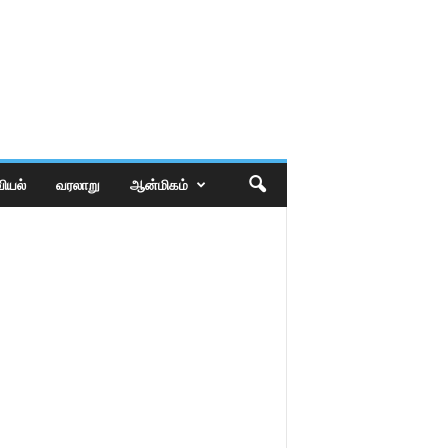
ியல்
வரலாறு
ஆன்மிகம்