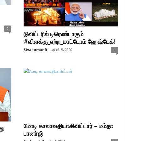
0
டுவிட்டரில் டிரெண்டாகும்
#விளக்கு_ஏற்ற_மாட்டோம் ஹேஷ்டேக்!
Sivakumar R
-
ஏப்ரல் 5, 2020
0
மோடி காலாவதியாகிவிட்டார் – மம்தா
றி
பானர்ஜி