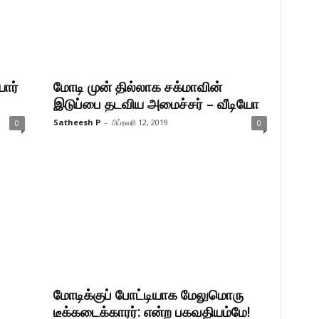
ார்
மோடி முன் தில்லாக சக்மாவின்
இடுப்பை தடவிய அமைச்சர் – வீடியோ
Satheesh P
-
பிப்ரவரி 12, 2019
0
0
மோடிக்குப் போட்டியாக மேலுமொரு
டீக்கடைக்காரர்: என்ற பகவதியம்மே!