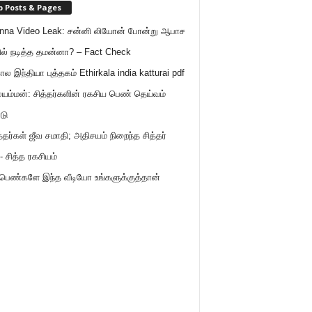
p Posts & Pages
nna Video Leak: சன்னி லியோன் போன்று ஆபாச
ில் நடித்த தமன்னா? – Fact Check
ால இந்தியா புத்தகம் Ethirkala india katturai pdf
ம்மன்: சித்தர்களின் ரகசிய பெண் தெய்வம்
டு
த்தர்கள் ஜீவ சமாதி; அதிசயம் நிறைந்த சித்தர்
- சித்த ரகசியம்
 பெண்களே இந்த வீடியோ உங்களுக்குத்தான்