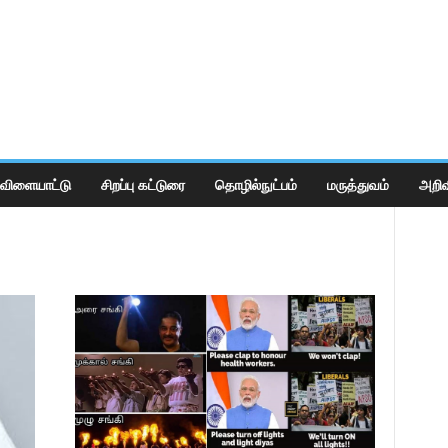
விளையாட்டு
சிறப்பு கட்டுரை
தொழில்நுட்பம்
மருத்துவம்
அறிவ