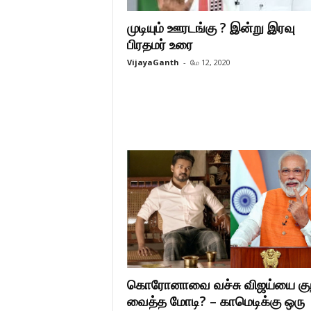
முடியும் ஊரடங்கு ? இன்று இரவு
பிரதமர் உரை
VijayaGanth
-
மே 12, 2020
கொரோனாவை வச்சு விஜய்யை கு
வைத்த மோடி? – காமெடிக்கு ஒரு