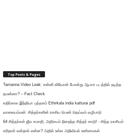
Top Posts & Pages
Tamanna Video Leak: சன்னி லியோன் போன்று ஆபாச படத்தில் நடித்த
தமன்னா? – Fact Check
எதிர்கால இந்தியா புத்தகம் Ethirkala india katturai pdf
வாலையம்மன்: சித்தர்களின் ரகசிய பெண் தெய்வம் வழிபாடு
64 சித்தர்கள் ஜீவ சமாதி; அதிசயம் நிறைந்த சித்தர் காடு! - சித்த ரகசியம்
கரிநாள் என்றால் என்ன? அதில் உள்ள அறிவியல் உண்மைகள்