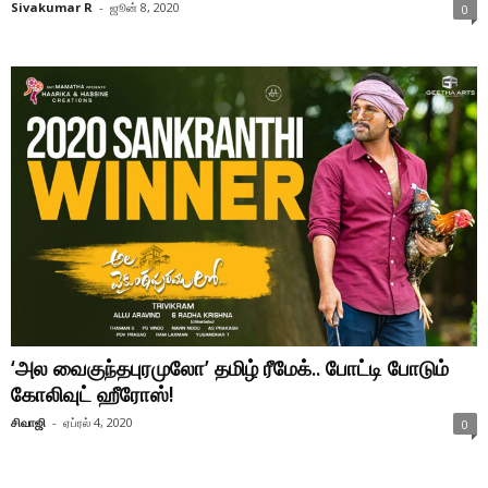
Sivakumar R
-
ஜூன் 8, 2020
0
‘அல வைகுந்தபுரமுலோ’ தமிழ் ரீமேக்.. போட்டி போடும்
கோலிவுட் ஹீரோஸ்!
சிவாஜி
-
ஏப்ரல் 4, 2020
0