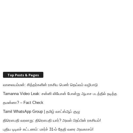
Top Posts & Pages
வாலையம்மன்: சித்தர்களின் ரகசிய பெண் தெய்வம் வழிபாடு
Tamanna Video Leak: சன்னி லியோன் போன்று ஆபாச படத்தில் நடித்த
தமன்னா? – Fact Check
Tamil WhatsApp Group | தமிழ் வாட்ஸ்ஆப் குழு
திரௌபதி வரலாறு: திரௌபதி யார்? அவள் பிறப்பின் ரகசியம்!
புதிய டிடிஎச் கட்டணம்: மார்ச் 31-ம் தேதி வரை அவகாசம்!