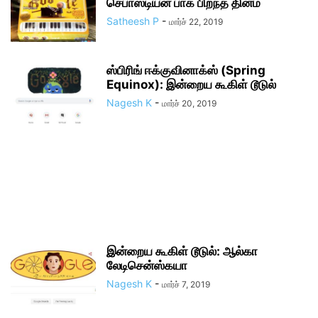
செபாஸ்டியன் பாக் பிறந்த தினம்
Satheesh P
-
மார்ச் 22, 2019
ஸ்பிரிங் ஈக்குவினாக்ஸ் (Spring
Equinox): இன்றைய கூகிள் டூடுல்
Nagesh K
-
மார்ச் 20, 2019
இன்றைய கூகிள் டூடுல்: ஆல்கா
லேடிசென்ஸ்கயா
Nagesh K
-
மார்ச் 7, 2019