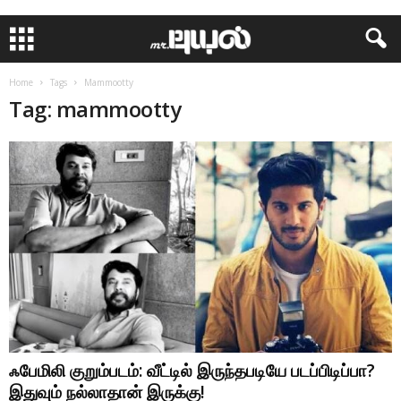
Home
Tags
Mammootty
Tag: mammootty
ஃபேமிலி குறும்படம்: வீட்டில் இருந்தபடியே படப்பிடிப்பா?
இதுவும் நல்லாதான் இருக்கு!