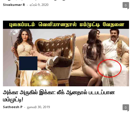
Sivakumar R
-
ஏப்ரல் 9, 2020
0
அக்கா அருகில் இக்கா: லீக் ஆனதால் படபடப்பான
மம்முட்டி!
Satheesh P
-
ஜனவரி 30, 2019
0