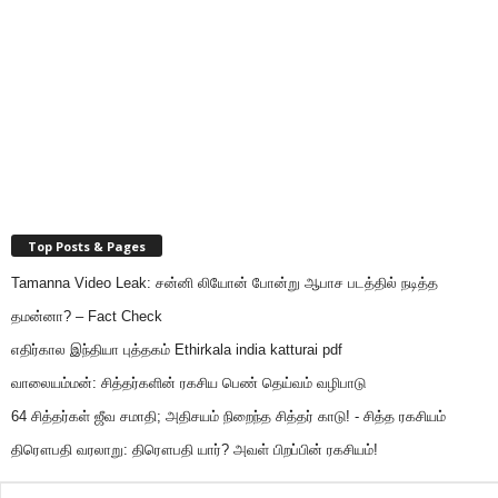
Top Posts & Pages
Tamanna Video Leak: சன்னி லியோன் போன்று ஆபாச படத்தில் நடித்த
தமன்னா? – Fact Check
எதிர்கால இந்தியா புத்தகம் Ethirkala india katturai pdf
வாலையம்மன்: சித்தர்களின் ரகசிய பெண் தெய்வம் வழிபாடு
64 சித்தர்கள் ஜீவ சமாதி; அதிசயம் நிறைந்த சித்தர் காடு! - சித்த ரகசியம்
திரௌபதி வரலாறு: திரௌபதி யார்? அவள் பிறப்பின் ரகசியம்!