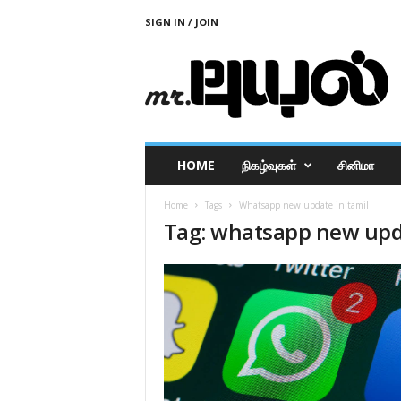
SIGN IN / JOIN
M
r
P
u
y
a
l
HOME
நிகழ்வுகள்
சினிமா
Home
Tags
Whatsapp new update in tamil
Tag: whatsapp new upda