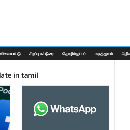
விளையாட்டு
சிறப்பு கட்டுரை
தொழில்நுட்பம்
மருத்துவம்
அறிவ
te in tamil