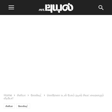
Home
சினிமா
கோலிவுட்
கொரோனா உடன் பேசும் நடிகர் சிவா: வைரலாகும்
வீடியோ!
சினிமா
கோலிவுட்