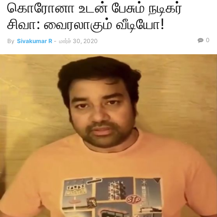
கொரோனா உடன் பேசும் நடிகர்
சிவா: வைரலாகும் வீடியோ!
0
By
Sivakumar R
-
மார்ச் 30, 2020