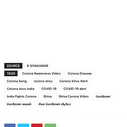
SOURCE
R SIVAKUMAR
TAGS
Corona Awareness Video
Corona Disease
Corona Song
corona virus
Corona Virus Alert
Corona virus india
COVID-19
COVID-19 alert
India Fights Corona
Shiva
Shiva Corona Video
கொரோனா
கொரோனா வைரஸ்
சிவா கொரோனா வீடியோ