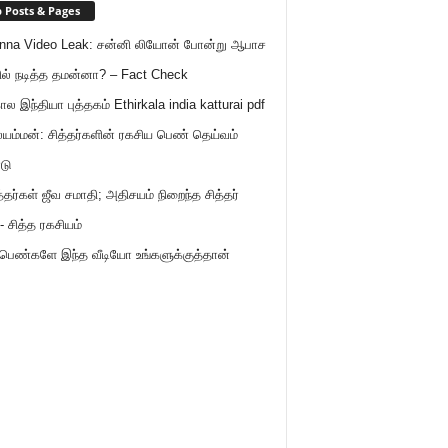
 Posts & Pages
nna Video Leak: சன்னி லியோன் போன்று ஆபாச
ில் நடித்த தமன்னா? – Fact Check
ால இந்தியா புத்தகம் Ethirkala india katturai pdf
ம்மன்: சித்தர்களின் ரகசிய பெண் தெய்வம்
டு
த்தர்கள் ஜீவ சமாதி; அதிசயம் நிறைந்த சித்தர்
- சித்த ரகசியம்
 பெண்களே இந்த வீடியோ உங்களுக்குத்தான்