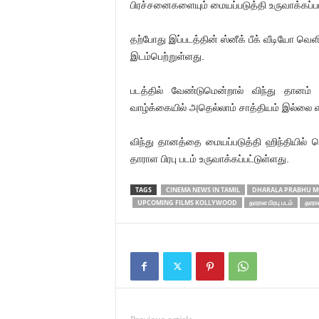
பிரச்சனைகளையும் மையப்படுத்தி உருவாக்கப்பட
தற்போது இப்படத்தின் ஸ்னீக் பீக் வீடியோ வெ
இடம்பெற்றுள்ளது.
படத்தில் வேண்டுமென்றால் விந்து தான
வாழ்க்கையில் அதெல்லாம் சாத்தியம் இல்லை என
விந்து தானத்தை மையப்படுத்தி ஹிந்தியில் வ
தாராள பிரபு படம் உருவாக்கப்பட்டுள்ளது.
TAGS
CINEMA NEWS IN TAMIL
DHARALA PRABHU MO
UPCOMING FILMS KOLLYWOOD
தாராள பிரபு படம்
தாராள