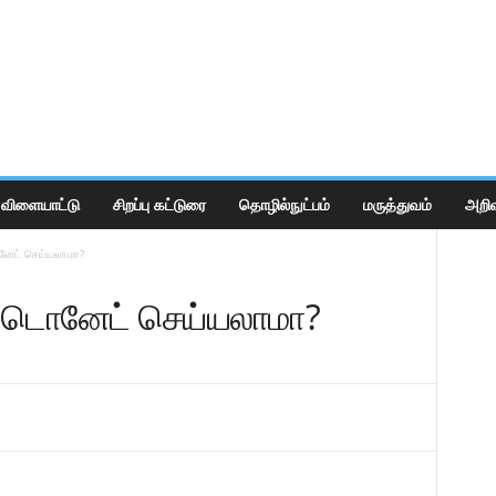
விளையாட்டு
சிறப்பு கட்டுரை
தொழில்நுட்பம்
மருத்துவம்
அறிவ
ொனேட் செய்யலாமா?
்ம் டொனேட் செய்யலாமா?