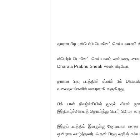
தாராள பிரபு; ஸ்பெர்ம் டொனேட் செய்யலாமா? வி
ஸ்பெர்ம் டொனேட் செய்யலாம் என்பதை மையப்
Dharala Prabhu Sneak Peek வீடியோ.
தாராள பிரபு படத்தின் ஸ்னீக் பீக் Dh
வலைதளங்களில் வைரலாகி வருகிறது.
பிக் பாஸ் நிகழ்ச்சியின் முதல் சீசன் 
இந்நிகழ்ச்சியைத் தொடர்ந்து பியார் பிரேமா காத
இந்தப் படத்தில் இவருக்கு ஜோடியாக ரைசா நட
ஒன்றாக வாழ்ந்தனர். அதன் பிறகு ஹரிஷ் க