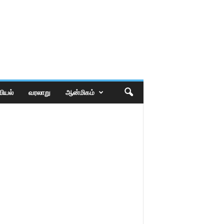
ியல்
வரலாறு
ஆன்மிகம்