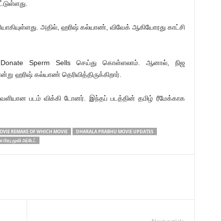
்டுள்ளது.
ளியாகியுள்ளது. அதில், ஹரிஷ் கல்யாண், விவேக் ஆகியோரது காட்சி
ம் Donate Sperm Sells செய்து கொள்ளலாம். ஆனால், நிஜ
்று ஹரிஷ் கல்யாண் தெரிவித்திருக்கிறார்.
ெளியான படம் விக்கி டோனர். இந்தப் படத்தின் தமிழ் ரீமேக்காக
VIE REMAKE OF WHICH MOVIE
DHARALA PRABHU MOVIE UPDATES
 பிரபு மூவி அப்டேட்