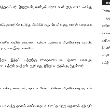
Top
ரிந்துவிட்டார். இறுதியில், மீண்டும் ரைசா உடன் திருமணம் செய்து
Tama
படத்த
 வரவேற்பைத் தொடர்ந்து மீண்டும் இது போன்ற ஒரு காதல் கதையை
எதிர்க
வாலைய
வழிபா
்தில் ஹரிஷ் கல்யாண், ஷில்பா மஞ்சுநாத் ஆகியோரது நடிப்பில்
64 சி
 ராஜாவும் இதய ராணியும்.
காடு! 
திய இந்தப் படத்திற்கு ரசிகர்களிடையே உற்சாக வரவேற்பு
தமிழ்
டத்தில் நடித்தார். தற்போது, இந்தப்படத்தில் நடித்துள்ளார்.
ில் ஹரிஷ் கல்யாண், தன்யா ஹோப், விவேக் ஆகியோரது நடிப்பில்
 படம் விந்து தானம் செய்வதையும், செய்த பிறகு அதனால், ஏற்படும்