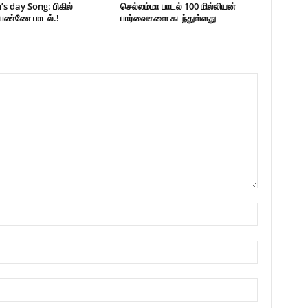
 day Song: பிகில்
செல்லம்மா பாடல் 100 மில்லியன்
பெண்ணே பாடல்.!
பார்வைகளை கடந்துள்ளது