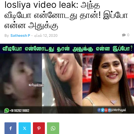
losliya video leak: அந்த
வீடியோ என்னோடது தான்! இப்போ
என்ன அதுக்கு
0
By
Satheesh P
-
ஏப்ரல் 12, 2020