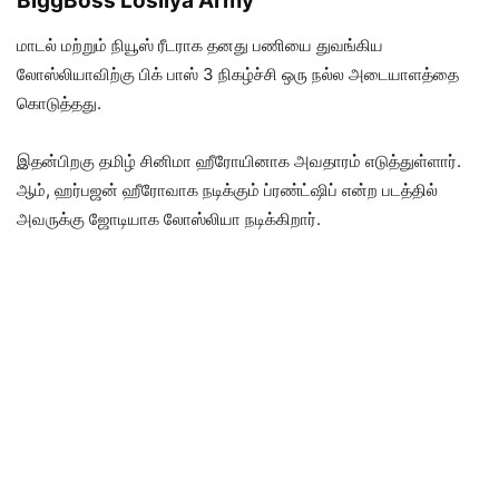
BiggBoss Losliya Army
மாடல் மற்றும் நியூஸ் ரீடராக தனது பணியை துவங்கிய
லோஸ்லியாவிற்கு பிக் பாஸ் 3 நிகழ்ச்சி ஒரு நல்ல அடையாளத்தை
கொடுத்தது.
இதன்பிறகு தமிழ் சினிமா ஹீரோயினாக அவதாரம் எடுத்துள்ளார்.
ஆம், ஹர்பஜன் ஹீரோவாக நடிக்கும் ப்ரண்ட்ஷிப் என்ற படத்தில்
அவருக்கு ஜோடியாக லோஸ்லியா நடிக்கிறார்.