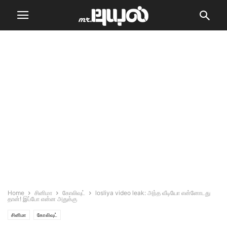
Home
சினிமா
கோலிவுட்
losliya video leak: அந்த வீடியோ என்னோடது
தான்! இப்போ என்ன அதுக்கு
சினிமா
கோலிவுட்