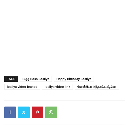
TAGS
Bigg Boss Losliya
Happy Birthday Losliya
losliya video leaked
losliya video link
லோஸ்லியா அந்தரங்க வீடியோ