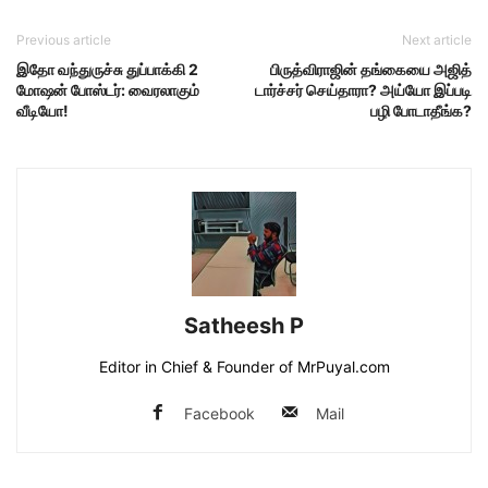
Previous article
Next article
இதோ வந்துருச்சு துப்பாக்கி 2
பிருத்விராஜின் தங்கையை அஜித்
மோஷன் போஸ்டர்: வைரலாகும்
டார்ச்சர் செய்தாரா? அய்யோ இப்படி
வீடியோ!
பழி போடாதீங்க?
Satheesh P
Editor in Chief & Founder of MrPuyal.com
Facebook
Mail