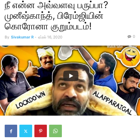
நீ என்ன அவ்வளவு பருப்பா?
முனீஷ்காந்த், பிரேம்ஜியின்
கொரோனா குறும்படம்!
0
By
Sivakumar R
-
ஏப்ரல் 16, 2020