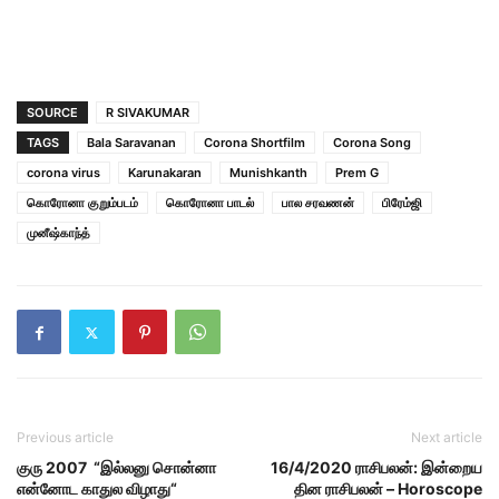
SOURCE
R SIVAKUMAR
TAGS
Bala Saravanan
Corona Shortfilm
Corona Song
corona virus
Karunakaran
Munishkanth
Prem G
கொரோனா குறும்படம்
கொரோனா பாடல்
பால சரவணன்
பிரேம்ஜி
முனீஷ்காந்த்
Previous article
Next article
குரு 2007 “இல்லனு சொன்னா
16/4/2020 ராசிபலன்: இன்றைய
என்னோட காதுல விழாது“
தின ராசிபலன் – Horoscope