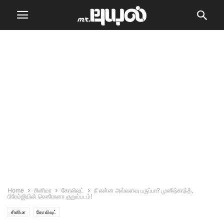
Home
சினிமா
கோலிவுட்
நீ என்ன அவ்வளவு பருப்பா? முனீஷ்காந்த்,
பிரேம்ஜியின் கொரோனா குறும்படம்!
சினிமா
கோலிவுட்