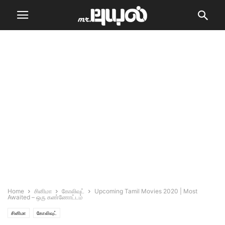
Home
சினிமா
கோலிவுட்
Upcoming Tamil Movies 2020 | Most
Awaited – ஒரு கண்ணோட்டம்
சினிமா
கோலிவுட்