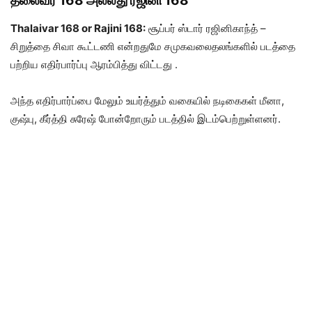
தலைவர் 168 அல்லது ரஜினி 168
Thalaivar 168 or Rajini 168:
சூப்பர் ஸ்டார் ரஜினிகாந்த் –
சிறுத்தை சிவா கூட்டணி என்றதுமே சமுகவலைதலங்களில் படத்தை
பற்றிய எதிர்பார்ப்பு ஆரம்பித்து விட்டது .
அந்த எதிர்பார்ப்பை மேலும் உயர்த்தும் வகையில் நடிகைகள் மீனா,
குஷ்பு, கீர்த்தி சுரேஷ் போன்றோரும் படத்தில் இடம்பெற்றுள்ளனர்.