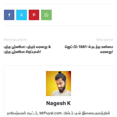
Previous article
Next article
புத்த பூர்ணிமா: புத்தர் வரலாறு &
ஜெய் பீம் 1881-ல் நடந்த உண்மை
புத்த பூர்ணிமா சிறப்புகள்!
வரலாறு!
Nagesh K
நாகேஷ்வரன் எடிட்டர், MrPuyal.com. மிஸ்டர் புயல் இணையதளத்தின்