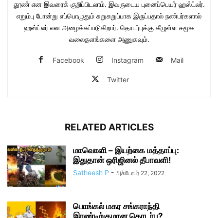
தூண் என இவரைக் குறிப்பிடலாம். இவருடைய புனைப்பெயர் ஹஸ்ட்லர்.
எறும்பு போன்று எப்பொழுதும் சுறுசுறுப்பாக இருப்பதால் நண்பர்களால்
ஹஸ்ட்லர் என அழைக்கப்படுகிறார். தொடர்புக்கு கீழுள்ள சமூக
வலைதளங்களை அணுகவும்.
Facebook
Instagram
Mail
Twitter
RELATED ARTICLES
மாவொளி – இயற்கை மத்தாப்பு:
இதுதான் ஒரிஜினல் தீபாவளி!
Satheesh P
-
அக்டோபர் 22, 2022
பொங்கல் மகர சங்கராந்தி
இரண்டிற்குமான தொடர்பு?