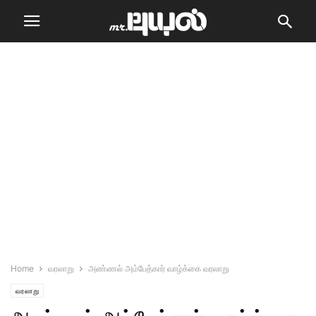
Home
வரலாறு
அண்ணல் அம்பேத்கார் வாழ்க்கை வரலாறு
வரலாறு