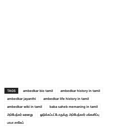
TAGS
ambedkar bio tamil
ambedkar history in tamil
ambedkar jayanthi
ambedkar life history in tamil
ambedkar wiki in tamil
baba saheb memaning in tamil
அம்பேத்கர் வரலாறு
ஒடுக்கப்பட்டோருக்கு அம்பேத்கார் பங்களிப்பு
பாபா சாகேப்