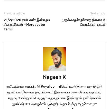
Previous article
Next article
21/2/2020 ராசிபலன்: இன்றைய
முதல் காதல்: நீங்காத நினைவும்
தின ராசிபலன் – Horoscope
நிலைக்காத உறவும்
Tamil
Nagesh K
நாகேஷ்வரன் எடிட்டர், MrPuyal.com. மிஸ்டர் புயல் இணையதளத்தின்
தூண் என இவரைக் குறிப்பிடலாம். இவருடைய புனைப்பெயர் ஹஸ்ட்லர்.
எறும்பு போன்று எப்பொழுதும் சுறுசுறுப்பாக இருப்பதால் நண்பர்களால்
ஹஸ்ட்லர் என அழைக்கப்படுகிறார். தொடர்புக்கு கீழுள்ள சமூக