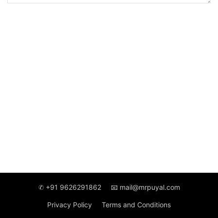
✆ +91 9626291862
📧 mail@mrpuyal.com
Privacy Policy
Terms and Conditions