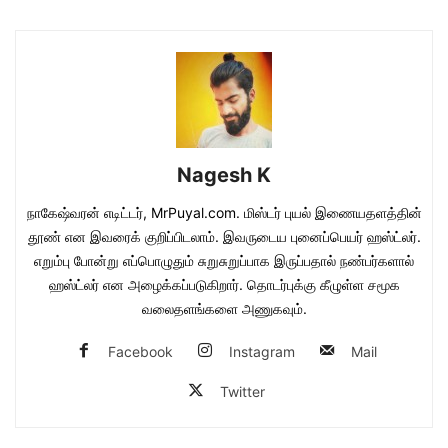
Nagesh K
நாகேஷ்வரன் எடிட்டர், MrPuyal.com. மிஸ்டர் புயல் இணையதளத்தின்
தூண் என இவரைக் குறிப்பிடலாம். இவருடைய புனைப்பெயர் ஹஸ்ட்லர்.
எறும்பு போன்று எப்பொழுதும் சுறுசுறுப்பாக இருப்பதால் நண்பர்களால்
ஹஸ்ட்லர் என அழைக்கப்படுகிறார். தொடர்புக்கு கீழுள்ள சமூக
வலைதளங்களை அணுகவும்.
Facebook
Instagram
Mail
Twitter