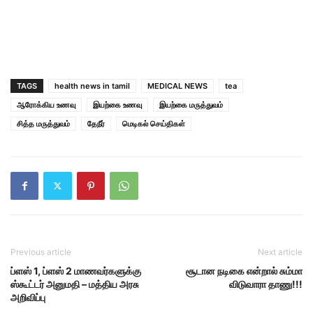
TAGS
health news in tamil
MEDICAL NEWS
tea
ஆரோக்கிய உணவு
இயற்கை உணவு
இயற்கை மருத்துவம்
சித்த மருத்துவம்
தேநீர்
மெடிகல் செய்திகள்
Previous article
Next article
ப்ளஸ் 1, ப்ளஸ் 2 மாணவர்களுக்கு
சூடான நடிகை என்றால் சும்மா
ஸ்கூட்டர் அனுமதி – மத்திய அரசு
விடுவாரா தாணு!!!
அறிவிப்பு