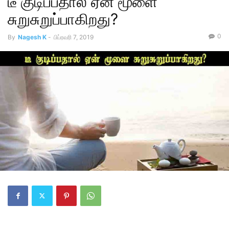
டீ குடிப்பதால் ஏன் மூளை
சுறுசுறுப்பாகிறது?
0
By
Nagesh K
-
பிப்ரவரி 7, 2019