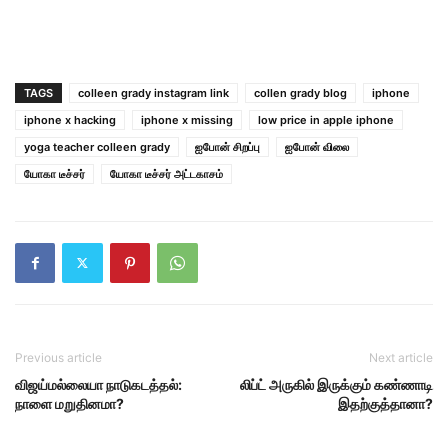
TAGS
colleen grady instagram link
collen grady blog
iphone
iphone x hacking
iphone x missing
low price in apple iphone
yoga teacher colleen grady
ஐபோன் சிறப்பு
ஐபோன் விலை
யோகா டீச்சர்
யோகா டீச்சர் அட்டகாசம்
Previous article
Next article
விஜய்மல்லையா நாடுகடத்தல்:
லிப்ட் அருகில் இருக்கும் கண்ணாடி
நாளை மறுதினமா?
இதற்குத்தானா?