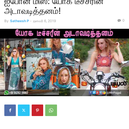
ஐபோன் மிஸ்: யோக டீச்சரின்
அடாவடித்தனம்!
0
By
Satheesh P
-
ஜனவரி 6, 2019