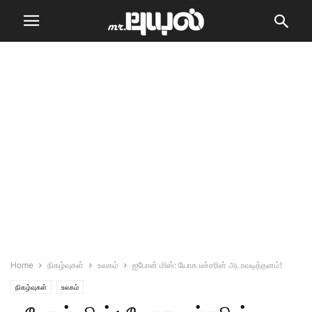
Home
நிகழ்வுகள்
உலகம்
ஐபோன் மிஸ்: யோக டீச்சரின் அடாவடித்தனம்!
நிகழ்வுகள்
உலகம்