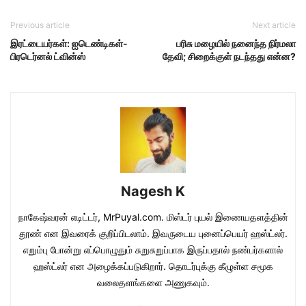
Previous article
Next article
இரட்டையர்கள்: ஐடெண்டிகள்-
பரிசு மழையில் நனைந்த நிர்மலா
பிரடெர்னல் ட்வின்ஸ்
தேவி; சிறைக்குள் நடந்தது என்ன?
Nagesh K
நாகேஷ்வரன் எடிட்டர், MrPuyal.com. மிஸ்டர் புயல் இணையதளத்தின்
தூண் என இவரைக் குறிப்பிடலாம். இவருடைய புனைப்பெயர் ஹஸ்ட்லர்.
எறும்பு போன்று எப்பொழுதும் சுறுசுறுப்பாக இருப்பதால் நண்பர்களால்
ஹஸ்ட்லர் என அழைக்கப்படுகிறார். தொடர்புக்கு கீழுள்ள சமூக
வலைதளங்களை அணுகவும்.