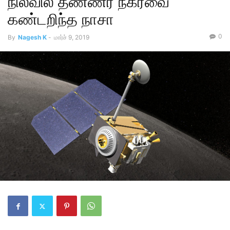
நிலவில் தண்ணீர் நகர்வை
கண்டறிந்த நாசா
0
By
Nagesh K
-
மார்ச் 9, 2019