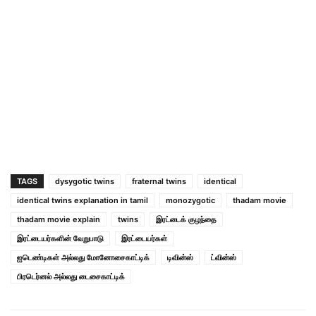
TAGS
dysygotic twins
fraternal twins
identical
identical twins explanation in tamil
monozygotic
thadam movie
thadam movie explain
twins
இரட்டைக் குழந்தை
இரட்டையர்களின் வேறுபாடு
இரட்டையர்கள்
ஐடெண்டிகள் அல்லது மோனோசைகாட்டிக்
டிவின்ஸ்
ட்வின்ஸ்
பிரடெர்னல் அல்லது டைசைகாட்டிக்