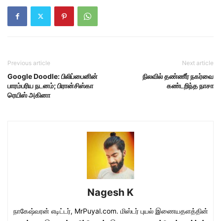
Previous article
Next article
Google Doodle: பிலிப்பைனின்
நிலவில் தண்ணீர் நகர்வை
பாரம்பரிய நடனம்; பிரான்சிஸ்கா
கண்டறிந்த நாசா
ரெயிஸ் அகினா
Nagesh K
நாகேஷ்வரன் எடிட்டர், MrPuyal.com. மிஸ்டர் புயல் இணையதளத்தின்