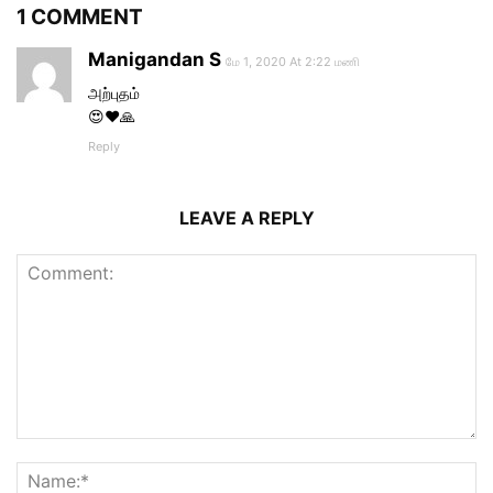
1 COMMENT
Manigandan S
மே 1, 2020 At 2:22 மணி
அற்புதம்
😍❤🙏
Reply
LEAVE A REPLY