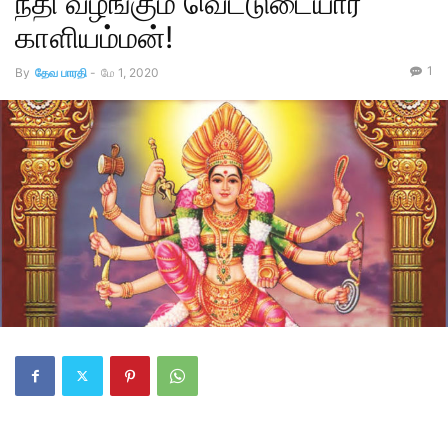
நீதி வழங்கும் வெட்டுடையார்
காளியம்மன்!
1
By
தேவ பாரதி
-
மே 1, 2020