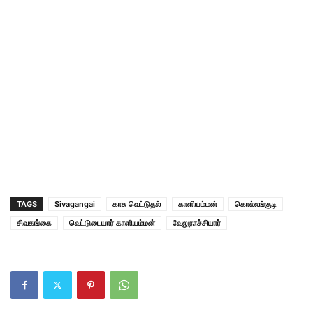
TAGS
Sivagangai
காசு வெட்டுதல்
காளியம்மன்
கொல்லங்குடி
சிவகங்கை
வெட்டுடையார் காளியம்மன்
வேலுநாச்சியார்