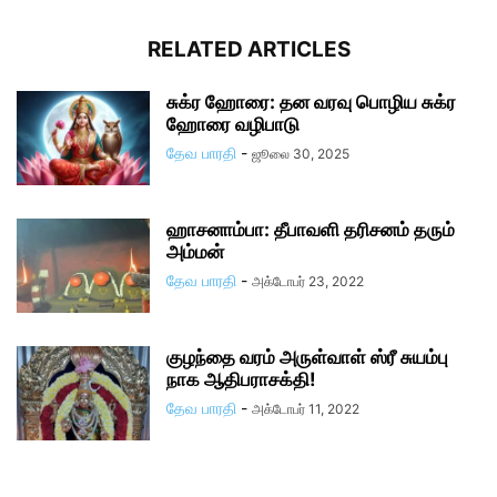
RELATED ARTICLES
சுக்ர ஹோரை: தன வரவு பொழிய சுக்ர
ஹோரை வழிபாடு
தேவ பாரதி
-
ஜூலை 30, 2025
ஹாசனாம்பா: தீபாவளி தரிசனம் தரும்
அம்மன்
தேவ பாரதி
-
அக்டோபர் 23, 2022
குழந்தை வரம் அருள்வாள் ஸ்ரீ சுயம்பு
நாக ஆதிபராசக்தி!
தேவ பாரதி
-
அக்டோபர் 11, 2022