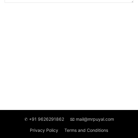
✆ +91 9626291862
📧 mail@mrpuyal.com
Privacy Policy
Terms and Conditions