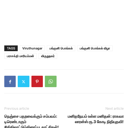
TAGS
Viruthunagar
பங்குனி பொங்கல்
பங்குனி பொங்கல் விழா
பராசக்தி மாரியம்மன்
விருதுநகர்
Previous article
Next article
நெஞ்சை பதறவைக்கும் சம்பவம்:
மனிதநேயம் உள்ள மனிதன்: ராகவா
டிரெண்டாகும்
லாரன்ஸ் ரூ.3 கோடி நிதியுதவி!
#திகிலூட்டும்திரைப்படகாட்சிகள்!