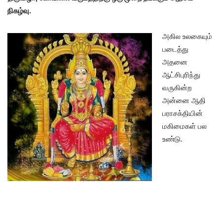
நிகழ்வு.
அகில உலகையும்
படைத்து
அதனை
ஆட்சிபுரிந்து
வருகின்ற
அன்னை ஆதி
பராசக்தியின்
மகிமைகள் பல
உண்டு.