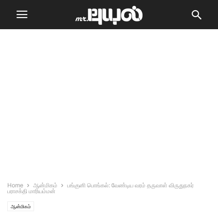
Home
ஆன்மிகம்
பங்குனி பொங்கல்: வேண்டிய வரம் தருவாள் விருதுநகர்
பராசக்தி மாரியம்மன்
ஆன்மிகம்