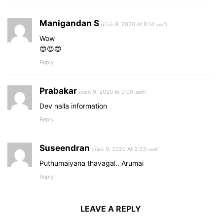
Manigandan S
ஏப்ரல் 9, 2020 At 8:14 மணி
Wow
😍😍😍
Reply
Prabakar
ஏப்ரல் 9, 2020 At 9:00 மணி
Dev nalla information
Reply
Suseendran
ஏப்ரல் 9, 2020 At 9:23 மணி
Puthumaiyana thavagal.. Arumai
Reply
LEAVE A REPLY