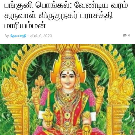
பங்குனி பொங்கல்: வேண்டிய வரம்
தருவாள் விருதுநகர் பராசக்தி
மாரியம்மன்
4
By
தேவ பாரதி
-
ஏப்ரல் 9, 2020