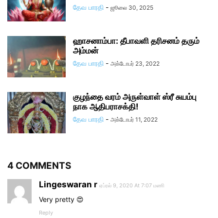
தேவ பாரதி
-
ஜூலை 30, 2025
ஹாசனாம்பா: தீபாவளி தரிசனம் தரும்
அம்மன்
தேவ பாரதி
-
அக்டோபர் 23, 2022
குழந்தை வரம் அருள்வாள் ஸ்ரீ சுயம்பு
நாக ஆதிபராசக்தி!
தேவ பாரதி
-
அக்டோபர் 11, 2022
4 COMMENTS
Lingeswaran r
ஏப்ரல் 9, 2020 At 7:07 மணி
Very pretty 😍
Reply