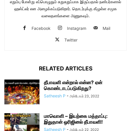
எறும்பு போன்று எப்பொழுதும் சுறுசுறுப்பாக இருப்பதால் நண்பர்களால்
ஹஸ்ட்லர் என அழைக்கப்படுகிறார். தொடர்புக்கு கீழுள்ள சமூக
வலைதளங்களை அணுகவும்.
Facebook
Instagram
Mail
Twitter
RELATED ARTICLES
தீபாவளி என்றால் என்ன? ஏன்
கொண்டாடப்படுகிறது?
Satheesh P
-
அக்டோபர் 23, 2022
மாவொளி – இயற்கை மத்தாப்பு:
இதுதான் ஒரிஜினல் தீபாவளி!
Satheesh P
-
அக்டோபர் 22, 2022