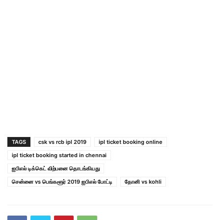
TAGS
csk vs rcb ipl 2019
ipl ticket booking online
ipl ticket booking started in chennai
ஐ‌பி‌எல் டிக்கெட் விற்பனை தொடங்கியது
சென்னை vs பெங்களூர் 2019 ஐ‌பி‌எல் போட்டி
தோனி vs kohli