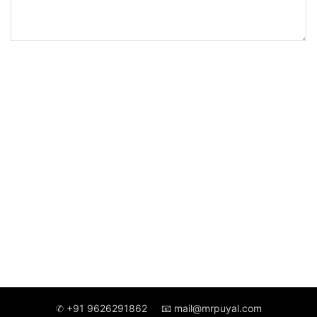
✆ +91 9626291862
📧 mail@mrpuyal.com