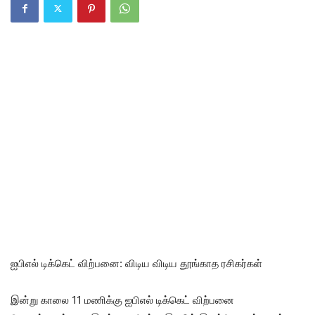
ஐ‌பி‌எல் டிக்கெட் விற்பனை: விடிய விடிய தூங்காத ரசிகர்கள்
இன்று காலை 11 மணிக்கு ஐ‌பி‌எல் டிக்கெட் விற்பனை