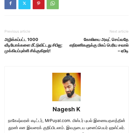
Previous article
Next article
அழிக்கப்பட்ட 1000
கோலியை அவுட் செய்வதே
வீடியோக்களை மீட்டுவிட்டது சிபிஐ;
எதிரணிகளுக்கு மிகப் பெரிய சவால்
முக்கியப்புள்ளி சிக்குகிறார்!
– ஏ‌பி‌டி
Nagesh K
நாகேஷ்வரன் எடிட்டர், MrPuyal.com. மிஸ்டர் புயல் இணையதளத்தின்
தூண் என இவரைக் குறிப்பிடலாம். இவருடைய புனைப்பெயர் ஹஸ்ட்லர்.