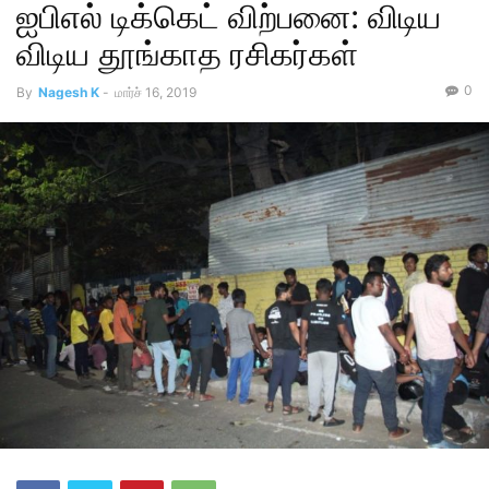
ஐ‌பி‌எல் டிக்கெட் விற்பனை: விடிய
விடிய தூங்காத ரசிகர்கள்
0
By
Nagesh K
-
மார்ச் 16, 2019