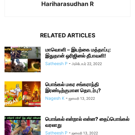
Hariharasudhan R
RELATED ARTICLES
மாவொளி – இயற்கை மத்தாப்பு:
இதுதான் ஒரிஜினல் தீபாவளி!
Satheesh P
-
அக்டோபர் 22, 2022
பொங்கல் மகர சங்கராந்தி
இரண்டிற்குமான தொடர்பு?
Nagesh K
-
ஜனவரி 13, 2022
பொங்கல் என்றால் என்ன? தைப்பொங்கல்
வரலாறு
Satheesh P
-
ஜனவரி 13, 2022