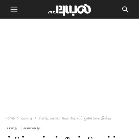
Home
வரலாறு
ஸ்மித், வார்னர், பேன் கிராஃப்ட் ஐசிசி தடை இன்று
வரலாறு
விளையாட்டு