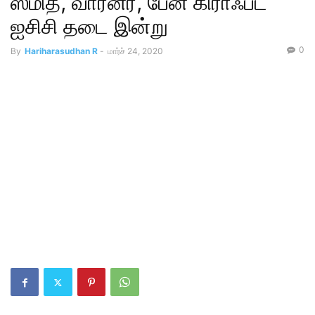
ஸ்மித், வார்னர், பேன் கிராஃப்ட்
ஐசிசி தடை இன்று
0
By
Hariharasudhan R
-
மார்ச் 24, 2020