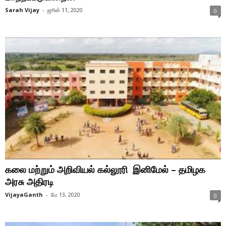
Sarah Vijay
-
ஜூன் 11, 2020
0
கலை மற்றும் அறிவியல் கல்லூரி இனிமேல் – தமிழக
அரசு அதிரடி
VijayaGanth
-
மே 13, 2020
0