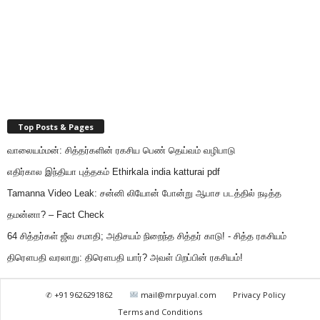
Top Posts & Pages
வாலையம்மன்: சித்தர்களின் ரகசிய பெண் தெய்வம் வழிபாடு
எதிர்கால இந்தியா புத்தகம் Ethirkala india katturai pdf
Tamanna Video Leak: சன்னி லியோன் போன்று ஆபாச படத்தில் நடித்த
தமன்னா? – Fact Check
64 சித்தர்கள் ஜீவ சமாதி; அதிசயம் நிறைந்த சித்தர் காடு! - சித்த ரகசியம்
திரௌபதி வரலாறு: திரௌபதி யார்? அவள் பிறப்பின் ரகசியம்!
✆ +91 9626291862
mail@mrpuyal.com
Privacy Policy
Terms and Conditions