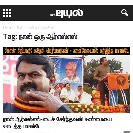
Home
Tags
நான் ஒரு ஆர்எஸ்எஸ்
Tag: நான் ஒரு ஆர்எஸ்எஸ்
நான் ஆர்எஸ்எஸ்-யைச் சேர்ந்தவன்! உண்மையை
உடைத்த பாண்டே