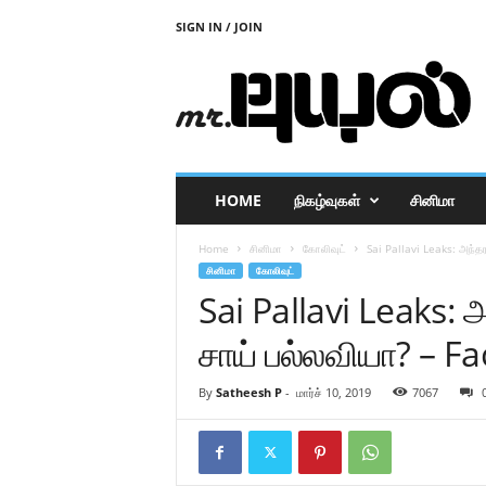
SIGN IN / JOIN
M
r
P
u
y
a
l
HOME
நிகழ்வுகள்
சினிமா
Home
சினிமா
கோலிவுட்
Sai Pallavi Leaks: அந்த
சினிமா
கோலிவுட்
Sai Pallavi Leaks: 
சாய் பல்லவியா? – F
By
Satheesh P
-
மார்ச் 10, 2019
7067