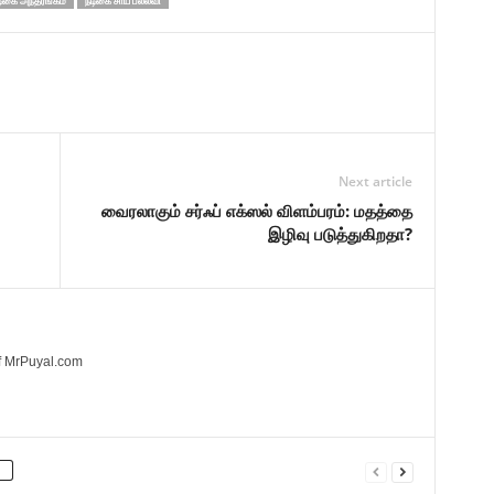
ிகை அந்தரங்கம்
நடிகை சாய் பல்லவி
Next article
வைரலாகும் சர்ஃப் எக்ஸல் விளம்பரம்: மதத்தை
இழிவு படுத்துகிறதா?
of MrPuyal.com