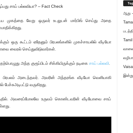
Top
ுப்பது சாய் பல்லவியா? – Fact Check
ஆறு - 
ைய முகத்தை வேறு ஒருவர் உடலுடன் மார்பிங் செய்து அதை
Tama
பாதிக்கிறது.
படத்த
Tamil
ம் ஒரு கூட்டம் ஏதேனும் பிரபலங்களில் முகச்சாயலில் வீடியோ
ோவை வைரல் செய்துவிடுவார்கள்.
வாலைய
வழிபா
ற்பொழுது அந்த குரூப்பிடம் சிக்கியிருக்கும் நடிகை
சாய் பல்லவி
.
Vaisa
இன்ற
் பிரபலம் அடைந்தவர். அவரின் அந்தரங்க வீடியோ வெளியாகி
பேச்சுஅடிபட்டு வருகிறது.
ததில். அவரைப்போலவே உருவம் கொண்டவரின் வீடியோவை சாய்
ள்ளது.