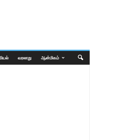
ியல்
வரலாறு
ஆன்மிகம்