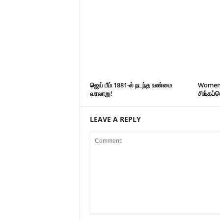
ஜெய் பீம் 1881-ல் நடந்த உண்மை
Women’s
வரலாறு!
சிங்கப்
LEAVE A REPLY