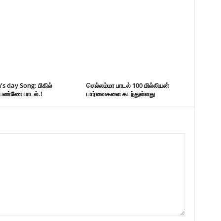
 day Song: பிகில்
செல்லம்மா பாடல் 100 மில்லியன்
பெண்ணே பாடல்.!
பார்வைகளை கடந்துள்ளது