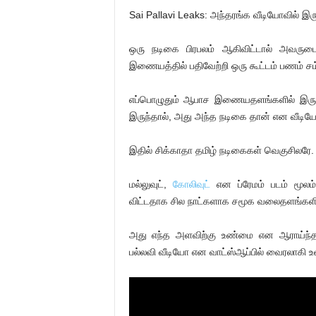
Sai Pallavi Leaks: அந்தரங்க வீடியோவில் இர
ஒரு நடிகை பிரபலம் ஆகிவிட்டால் அவருட
இணையத்தில் பதிவேற்றி ஒரு கூட்டம் பணம் சம்
எப்பொழுதும் ஆபாச இணையதளங்களில் இருக்கு
இருந்தால், அது அந்த நடிகை தான் என வீடிய
இதில் சிக்காதா தமிழ் நடிகைகள் வெகுசிலரே. த
மல்லுவுட்,
கோலிவுட்
என ப்ரேமம் படம் மூலம
விட்டதாக சில நாட்களாக சமூக வலைதளங்களில் 
அது எந்த அளவிற்கு உண்மை என ஆராய்ந்
பல்லவி வீடியோ என வாட்ஸ்ஆப்பில் வைரலாகி உ