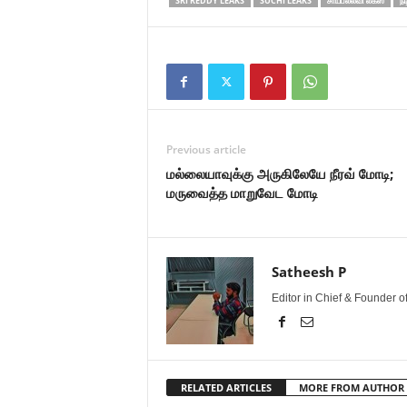
SRI REDDY LEAKS
SUCHI LEAKS
சாய்பல்லவி லீக்ஸ்
நட
Previous article
மல்லையாவுக்கு அருகிலேயே நீரவ் மோடி;
மருவைத்த மாறுவேட மோடி
Satheesh P
Editor in Chief & Founder 
RELATED ARTICLES
MORE FROM AUTHOR